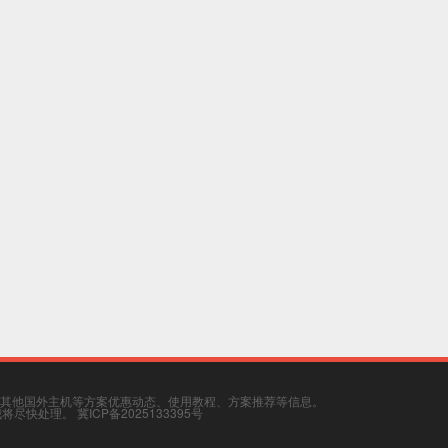
其他国外主机等方案优惠动态、使用教程、方案推荐等信息。
，我将尽快处理。
冀ICP备2025133395号