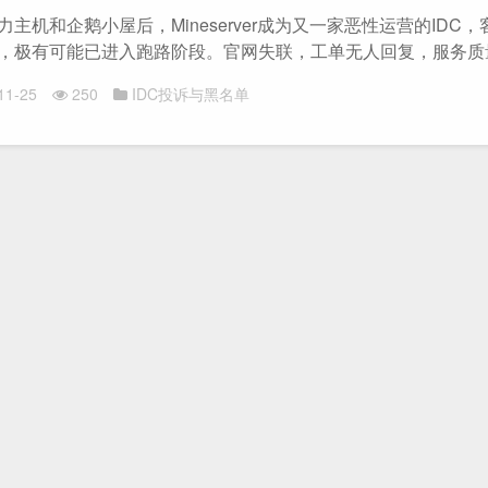
主机和企鹅小屋后，Mineserver成为又一家恶性运营的IDC
，极有可能已进入跑路阶段。官网失联，工单无人回复，服务质量堪
11-25
250
IDC投诉与黑名单