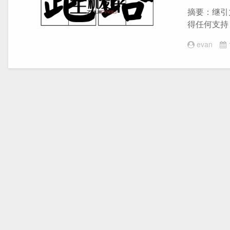
摘要：继引力
得任何支持
evan