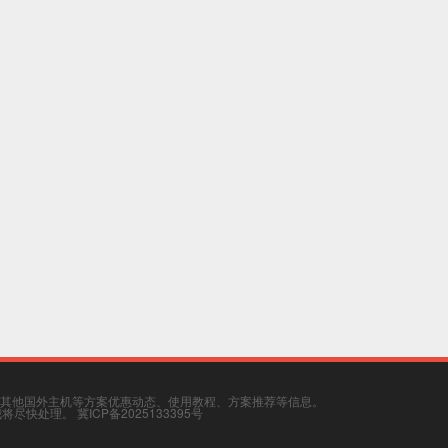
其他国外主机等方案优惠动态、使用教程、方案推荐等信息。
，我将尽快处理。
冀ICP备2025133395号