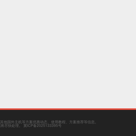
其他国外主机等方案优惠动态、使用教程、方案推荐等信息。
，我将尽快处理。
冀ICP备2025133395号