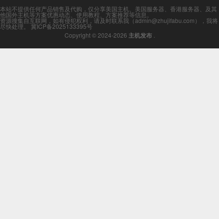
本站不提供任何产品销售及代购，仅分享美国主机、美国服务器、香港服务器、及其
他国外主机等方案优惠动态、使用教程、方案推荐等信息。
资源搜集自互联网，如有侵犯权利，请及时联系我（admin@zhujifabu.com），我将
尽快处理。
冀ICP备2025133395号
Copyright © 2024-2026
主机发布
.