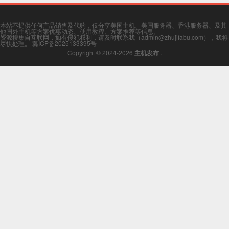
本站不提供任何产品销售及代购，仅分享美国主机、美国服务器、香港服务器、及其
他国外主机等方案优惠动态、使用教程、方案推荐等信息。
资源搜集自互联网，如有侵犯权利，请及时联系我（admin@zhujifabu.com），我将
尽快处理。
冀ICP备2025133395号
Copyright © 2024-2026
主机发布
.