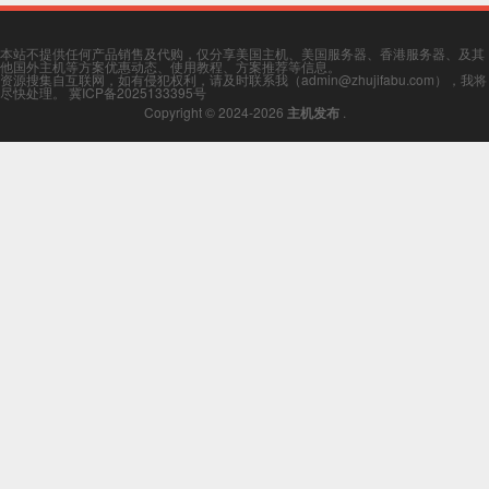
本站不提供任何产品销售及代购，仅分享美国主机、美国服务器、香港服务器、及其
他国外主机等方案优惠动态、使用教程、方案推荐等信息。
资源搜集自互联网，如有侵犯权利，请及时联系我（admin@zhujifabu.com），我将
尽快处理。
冀ICP备2025133395号
Copyright © 2024-2026
主机发布
.