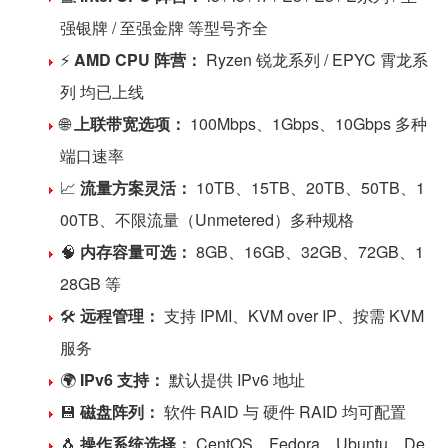
强银牌 / 至强金牌 等型号齐全
⚡
AMD CPU 阵营：
Ryzen 锐龙系列 / EPYC 霄龙系
列 均已上线
🌐
上联带宽选项：
100Mbps、1Gbps、10Gbps 多种
端口速率
📈
流量方案灵活：
10TB、15TB、20TB、50TB、1
00TB、不限流量（Unmetered）多种规格
🧠
内存容量可选：
8GB、16GB、32GB、72GB、1
28GB 等
🛠️
远程管理：
支持 IPMI、KVM over IP、按需 KVM
服务
🌍
IPv6 支持：
默认提供 IPv6 地址
💾
磁盘阵列：
软件 RAID 与 硬件 RAID 均可配置
🐧
操作系统选择：
CentOS、Fedora、Ubuntu、De