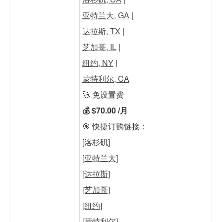
亚特兰大, GA
|
达拉斯, TX
|
芝加哥, IL
|
纽约, NY
|
蒙特利尔, CA
🚀 免设置费
💰 $70.00 /月
🎯 快捷订购链接：
[洛杉矶]
[亚特兰大]
[达拉斯]
[芝加哥]
[纽约]
[蒙特利尔]