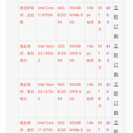
立
德克萨斯
Intel Core
64G
500GB
1Gb
30
$8
州，达拉
i7-9700K
B DD
NVMe S
ps
T
9/
即
斯
R4
SD
独享
B/
月
订
月
购
立
俄亥俄
Intel Xeon
32G
500GB
1Gb
50
$4
州，奥托
E3-1650v
B DD
SATA S
ps
T
9/
即
维尔
2
R3
SD
独享
B/
月
订
月
购
立
俄亥俄
Intel Xeon
64G
500GB
1Gb
50
$5
州，奥托
E3-1275v
B DD
SATA S
ps
T
9/
即
维尔
5
R4
SD
独享
B/
月
订
月
购
立
俄亥俄
Intel Core
32G
500GB
1Gb
50
$6
州，奥托
i7-10700
B DD
NVMe S
ps
T
9/
即