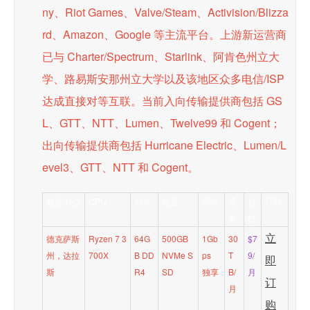
ny、Riot Games、Valve/Steam、Activision/Blizza
rd、Amazon、Google 等主流平台。上游新运营商
已与 Charter/Spectrum、Starlink、阿肯色州立大
学、路易斯安那州立大学以及该地区众多电信/ISP
达成直接对等互联。当前入向传输提供商包括 GS
L、GTT、NTT、Lumen、Twelve99 和 Cogent；
出向传输提供商包括 Hurricane Electric、Lumen/L
evel3、GTT、NTT 和 Cogent。
数据中心
CPU
内存
硬盘
网络
流
价
订购
量
格
立
德克萨斯
Ryzen 7 3
64G
500GB
1Gb
30
$7
州，达拉
700X
B DD
NVMe S
ps
T
9/
即
斯
R4
SD
独享
B/
月
订
月
购