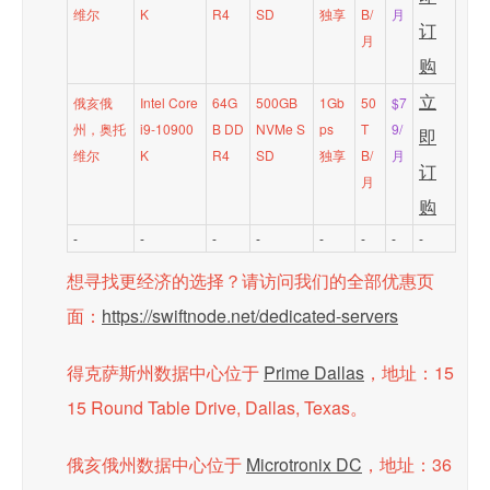
维尔
K
R4
SD
独享
B/
月
订
月
购
立
俄亥俄
Intel Core
64G
500GB
1Gb
50
$7
州，奥托
i9-10900
B DD
NVMe S
ps
T
9/
即
维尔
K
R4
SD
独享
B/
月
订
月
购
-
-
-
-
-
-
-
-
想寻找更经济的选择？请访问我们的全部优惠页
面：
https://swiftnode.net/dedicated-servers
得克萨斯州数据中心位于
Prime Dallas
，地址：15
15 Round Table Drive, Dallas, Texas。
俄亥俄州数据中心位于
Microtronix DC
，地址：36