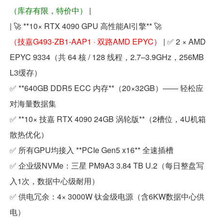
（库存有限，特价中）
|
| 🚀 **10× RTX 4090 GPU 高性能AI引擎** 🚀
（技嘉G493-ZB1-AAP1 · 双路AMD EPYC）
| ✅ 2 × AMD
EPYC 9334（共 64 核 / 128 线程，2.7–3.9GHz，256MB
L3缓存）
✅ **640GB DDR5 ECC 内存**（20×32GB）—— 轻松应
对海量数据集
✅ **10× 技嘉 RTX 4090 24GB 涡轮版**（2槽位，4U机箱
散热优化）
✅ 所有GPU均接入 **PCIe Gen5 x16** 全速插槽
✅ 企业级NVMe：三星 PM9A3 3.84 TB U.2（每日整盘写
入1次，数据中心级耐用）
✅ 供电冗余：4× 3000W 钛金级电源（含6KW数据中心供
电）