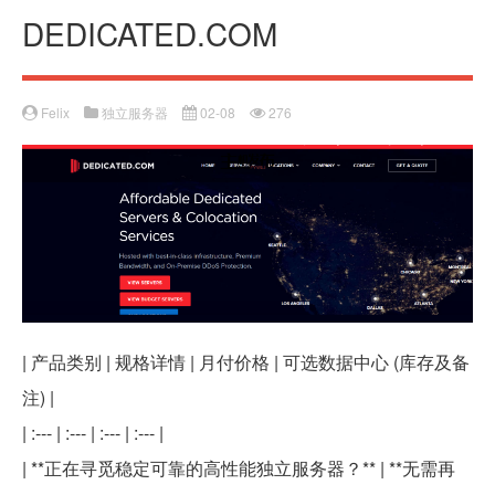
DEDICATED.COM
Felix
独立服务器
02-08
276
| 产品类别 | 规格详情 | 月付价格 | 可选数据中心 (库存及备
注) |
| :--- | :--- | :--- | :--- |
| **正在寻觅稳定可靠的高性能独立服务器？** | **无需再