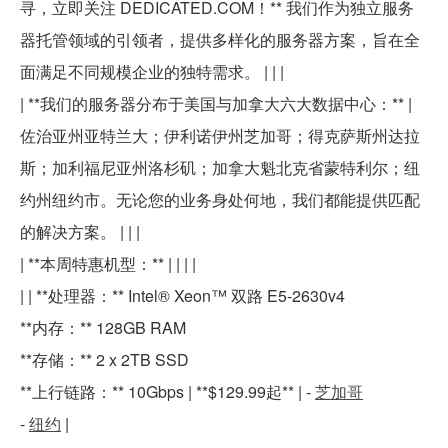
寻，立即关注
DEDICATED.COM
！** 我们作为独立服务
器托管领域的引领者，提供多样化的服务器方案，旨在全
面满足不同规模企业的独特需求。 | | |
| **我们的服务器分布于美国与加拿大六大数据中心：** |
佐治亚州亚特兰大；伊利诺伊州芝加哥；得克萨斯州达拉
斯；加利福尼亚州洛杉矶；加拿大魁北克省蒙特利尔；纽
约州纽约市。无论您的业务身处何地，我们都能提供匹配
的解决方案。 | | |
| **
本周特惠机型：
** | | | |
| | **处理器：** Intel® Xeon™ 双路 E5-2630v4
**内存：** 128GB RAM
**存储：** 2 x 2TB SSD
**上行链路：** 10Gbps | **$129.99起** | -
芝加哥
-
纽约
|