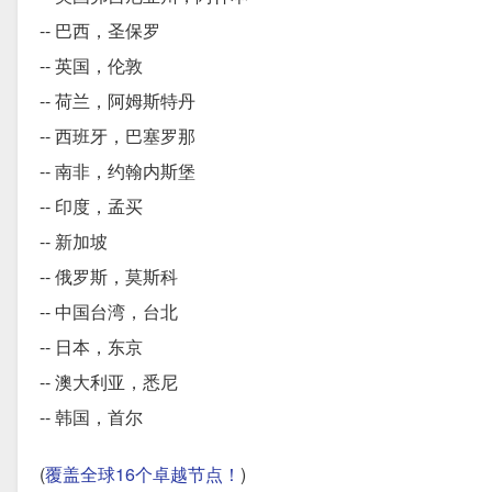
-- 巴西，圣保罗
-- 英国，伦敦
-- 荷兰，阿姆斯特丹
-- 西班牙，巴塞罗那
-- 南非，约翰内斯堡
-- 印度，孟买
-- 新加坡
-- 俄罗斯，莫斯科
-- 中国台湾，台北
-- 日本，东京
-- 澳大利亚，悉尼
-- 韩国，首尔
(
覆盖全球16个卓越节点！
)