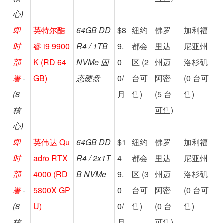
心)
即
英特尔酷
64GB DD
$8
纽约
佛罗
加利福
时
睿 i9 9900
R4 / 1TB
9.
都会
里达
尼亚州
部
K (RD 64
NVMe 固
0
区 (2
州迈
洛杉矶
署
-
GB)
态硬盘
0/
台可
阿密
(0 台可
(8
月
售)
(5 台
售)
核
可售)
心)
即
英伟达 Qu
64GB DD
$1
纽约
佛罗
加利福
时
adro RTX
R4 / 2x1T
4
都会
里达
尼亚州
部
4000 (RD
B NVMe
9.
区 (3
州迈
洛杉矶
署
-
5800X GP
0
台可
阿密
(0 台可
(8
U)
0/
售)
(0 台
售)
核
月
可售)