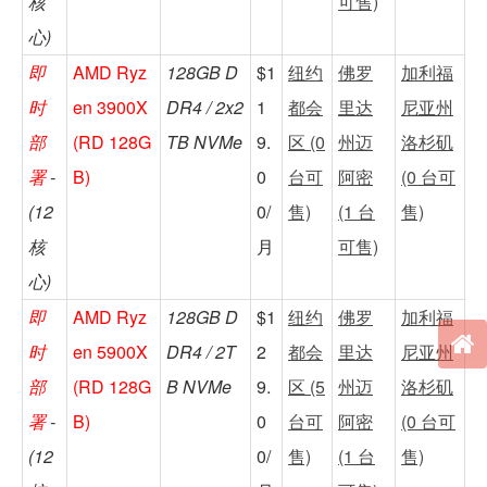
核
可售)
心)
即
AMD Ryz
128GB D
$1
纽约
佛罗
加利福
时
en 3900X
DR4 / 2x2
1
都会
里达
尼亚州
部
(RD 128G
TB NVMe
9.
区 (0
州迈
洛杉矶
署
-
B)
0
台可
阿密
(0 台可
(12
0/
售)
(1 台
售)
核
月
可售)
心)
即
AMD Ryz
128GB D
$1
纽约
佛罗
加利福
时
en 5900X
DR4 / 2T
2
都会
里达
尼亚州
部
(RD 128G
B NVMe
9.
区 (5
州迈
洛杉矶
署
-
B)
0
台可
阿密
(0 台可
(12
0/
售)
(1 台
售)