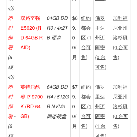
心)
即
双路至强
64GB DD
$6
纽约
佛罗
加利福
时
E5620 (R
R3 / 4x2T
9.
都会
里达
尼亚州
部
D 64GB R
B 硬盘
0
区 (1
州迈
洛杉矶
署
-
AID)
0/
台可
阿密
(0 台可
(8
月
售)
(0 台
售)
核
可售)
心)
即
英特尔酷
64GB DD
$7
纽约
佛罗
加利福
时
睿 i7 9700
R4 / 512G
9.
都会
里达
尼亚州
部
K (RD 64
B NVMe
0
区 (1
州迈
洛杉矶
署
-
GB)
固态硬盘
0/
台可
阿密
(0 台可
(8
月
售)
(1 台
售)
核
可售)