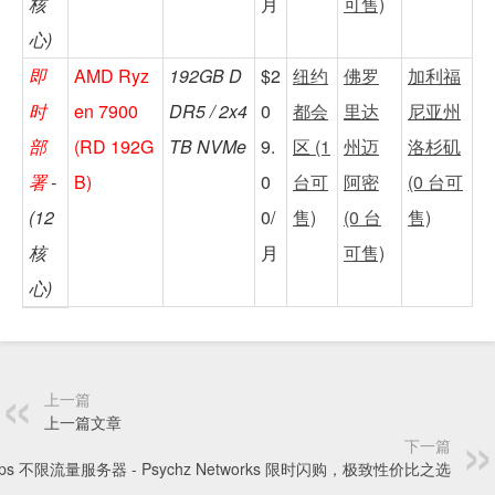
核
月
可售)
心)
即
AMD Ryz
192GB D
$2
纽约
佛罗
加利福
时
en 7900
DR5 / 2x4
0
都会
里达
尼亚州
部
(RD 192G
TB NVMe
9.
区 (1
州迈
洛杉矶
署
-
B)
0
台可
阿密
(0 台可
(12
0/
售)
(0 台
售)
核
月
可售)
心)
上一篇
上一篇文章
下一篇
bps 不限流量服务器 - Psychz Networks 限时闪购，极致性价比之选