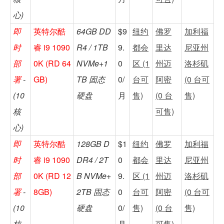
心)
即
英特尔酷
64GB DD
$9
纽约
佛罗
加利福
时
睿 i9 1090
R4 / 1TB
9.
都会
里达
尼亚州
部
0K (RD 64
NVMe+1
0
区 (1
州迈
洛杉矶
署
-
GB)
TB 固态
0/
台可
阿密
(0 台可
(10
硬盘
月
售)
(0 台
售)
核
可售)
心)
即
英特尔酷
128GB D
$1
纽约
佛罗
加利福
时
睿 i9 1090
DR4 / 2T
0
都会
里达
尼亚州
部
0K (RD 12
B NVMe+
9.
区 (1
州迈
洛杉矶
署
-
8GB)
2TB 固态
0
台可
阿密
(0 台可
(10
硬盘
0/
售)
(0 台
售)
核
月
可售)