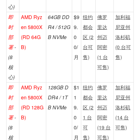
心)
即
AMD Ryz
64GB DD
$9
纽约
佛罗
加利福
时
en 5800X
R4 / 512G
9.
都会
里达
尼亚州
部
(RD 64G
B NVMe
0
区 (2
州迈
洛杉矶
署
-
B)
0/
台可
阿密
(0 台可
(8
月
售)
(1 台
售)
核
可售)
心)
即
AMD Ryz
128GB D
$1
纽约
佛罗
加利福
时
en 5800X
DR4 / 1T
1
都会
里达
尼亚州
部
(RD 128G
B NVMe
9.
区 (2
州迈
洛杉矶
署
-
B)
0
1 台
阿密
(14 台
(8
0/
可
(19 台
可售)
核
月
售)
可售)