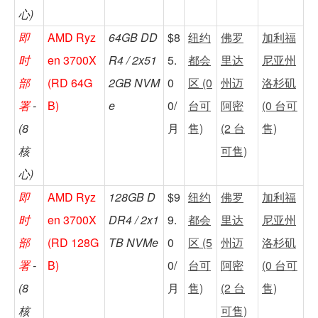
心)
即
AMD Ryz
64GB DD
$8
纽约
佛罗
加利福
时
en 3700X
R4 / 2x51
5.
都会
里达
尼亚州
部
(RD 64G
2GB NVM
0
区 (0
州迈
洛杉矶
署
-
B)
e
0/
台可
阿密
(0 台可
(8
月
售)
(2 台
售)
核
可售)
心)
即
AMD Ryz
128GB D
$9
纽约
佛罗
加利福
时
en 3700X
DR4 / 2x1
9.
都会
里达
尼亚州
部
(RD 128G
TB NVMe
0
区 (5
州迈
洛杉矶
署
-
B)
0/
台可
阿密
(0 台可
(8
月
售)
(2 台
售)
核
可售)