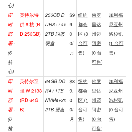
心)
即
英特尔特
256GB D
$9
纽约
佛罗
加利福
时
供 6 核 (R
DR3+ / 4x
9.
都会
里达
尼亚州
部
D 256GB)
2TB 固态
0
区 (8
州迈
洛杉矶
署
-
硬盘
0/
台可
阿密
(1 台可
(6
月
售)
(0 台
售)
核
可售)
心)
即
英特尔至
64GB DD
$8
纽约
佛罗
加利福
时
强 W 2133
R4 / 1TB
9.
都会
里达
尼亚州
部
(RD 64G
NVMe+2x
0
区 (1
州迈
洛杉矶
署
-
B)
2TB 硬盘
0/
台可
阿密
(0 台可
(6
月
售)
(0 台
售)
核
可售)