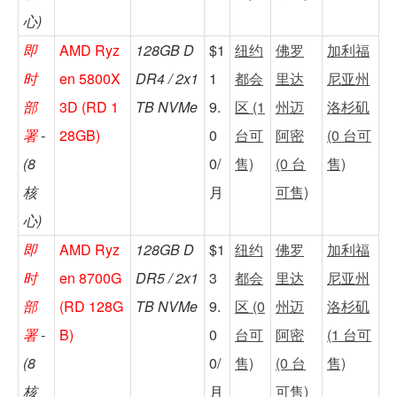
心)
即
AMD Ryz
128GB D
$1
纽约
佛罗
加利福
时
en 5800X
DR4 / 2x1
1
都会
里达
尼亚州
部
3D (RD 1
TB NVMe
9.
区 (1
州迈
洛杉矶
署
-
28GB)
0
台可
阿密
(0 台可
(8
0/
售)
(0 台
售)
核
月
可售)
心)
即
AMD Ryz
128GB D
$1
纽约
佛罗
加利福
时
en 8700G
DR5 / 2x1
3
都会
里达
尼亚州
部
(RD 128G
TB NVMe
9.
区 (0
州迈
洛杉矶
署
-
B)
0
台可
阿密
(1 台可
(8
0/
售)
(0 台
售)
核
月
可售)