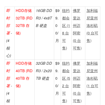
即
HDD存储
16GB DD
$9
纽约
佛罗
加利福
时
32TB (RD
R3 / 4x8T
9.
都会
里达
尼亚州
部
32TB 存
B 硬盘
0
区 (1
州迈
洛杉矶
署
-
储)
0/
8 台
阿密
(0 台可
(4
月
可
(0 台
售)
核
售)
可售)
心)
即
HDD存储
32GB DD
$9
纽约
佛罗
加利福
时
40TB (RD
R3 / 2x20
9.
都会
里达
尼亚州
部
40TB 存
TB 硬盘
0
区 (5
州迈
洛杉矶
署
-
储)
0/
2 台
阿密
(1 台可
(4
月
可
(0 台
售)
核
售)
可售)