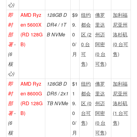
心)
即
AMD Ryz
128GB D
$9
纽约
佛罗
加利福
时
en 5600X
DR4 / 1T
9.
都会
里达
尼亚州
部
(RD 128G
B NVMe
0
区 (2
州迈
洛杉矶
署
-
B)
0/
0 台
阿密
(0 台可
(6
月
可
(0 台
售)
核
售)
可售)
心)
即
AMD Ryz
128GB D
$1
纽约
佛罗
加利福
时
en 8600G
DR5 / 2x1
1
都会
里达
尼亚州
部
(RD 128G
TB NVMe
9.
区 (0
州迈
洛杉矶
署
-
B)
0
台可
阿密
(1 台可
(6
0/
售)
(0 台
售)
核
月
可售)