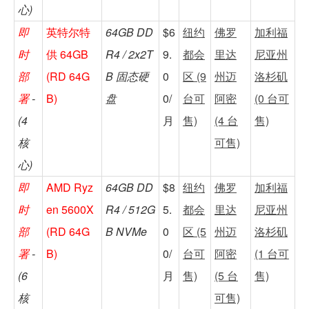
心)
即
英特尔特
64GB DD
$6
纽约
佛罗
加利福
时
供 64GB
R4 / 2x2T
9.
都会
里达
尼亚州
部
(RD 64G
B 固态硬
0
区 (9
州迈
洛杉矶
署
-
B)
盘
0/
台可
阿密
(0 台可
(4
月
售)
(4 台
售)
核
可售)
心)
即
AMD Ryz
64GB DD
$8
纽约
佛罗
加利福
时
en 5600X
R4 / 512G
5.
都会
里达
尼亚州
部
(RD 64G
B NVMe
0
区 (5
州迈
洛杉矶
署
-
B)
0/
台可
阿密
(1 台可
(6
月
售)
(5 台
售)
核
可售)