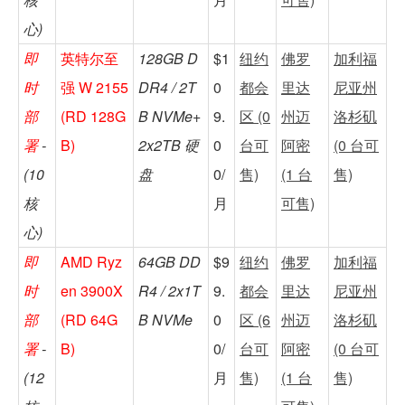
心)
即
英特尔至
128GB D
$1
纽约
佛罗
加利福
时
强 W 2155
DR4 / 2T
0
都会
里达
尼亚州
部
(RD 128G
B NVMe+
9.
区 (0
州迈
洛杉矶
署
-
B)
2x2TB 硬
0
台可
阿密
(0 台可
(10
盘
0/
售)
(1 台
售)
核
月
可售)
心)
即
AMD Ryz
64GB DD
$9
纽约
佛罗
加利福
时
en 3900X
R4 / 2x1T
9.
都会
里达
尼亚州
部
(RD 64G
B NVMe
0
区 (6
州迈
洛杉矶
署
-
B)
0/
台可
阿密
(0 台可
(12
月
售)
(1 台
售)