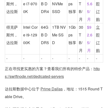
斯州，
e i7-970
B D
NVMe
ps
T
5.6
即
达拉斯
0K
DR4
SSD
独享
B/
5/
订
月
月
购
得克萨
Intel Cor
64G
1TB NV
1Gb
30
$9
立
斯州，
e i9-129
B D
Me SS
ps
T
2.6
即
达拉斯
00K
DR5
D
独享
B/
5/
订
月
月
购
-
-
-
-
-
-
-
-
正在寻找更实惠的方案？查看我们所有的特价产品：
http
s://swiftnode.net/dedicated-servers
达拉斯数据中心位于
Prime Dallas
，地址：1515 Round T
able Drive。