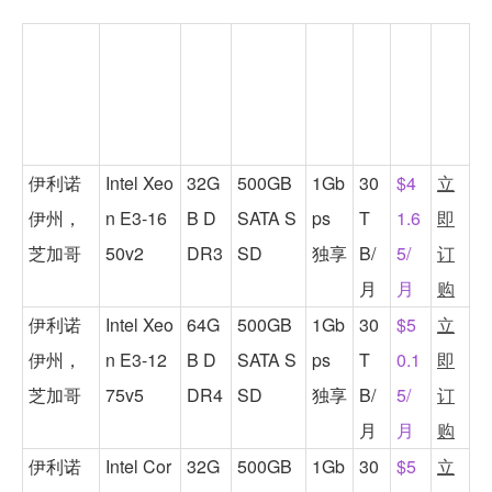
数据中
处理器
内存
硬盘
网络
带
月
立
心
端口
宽
付
即
流
价
订
量
格
购
伊利诺
Intel Xeo
32G
500GB
1Gb
30
$4
立
伊州，
n E3-16
B D
SATA S
ps
T
1.6
即
芝加哥
50v2
DR3
SD
独享
B/
5/
订
月
月
购
伊利诺
Intel Xeo
64G
500GB
1Gb
30
$5
立
伊州，
n E3-12
B D
SATA S
ps
T
0.1
即
芝加哥
75v5
DR4
SD
独享
B/
5/
订
月
月
购
伊利诺
Intel Cor
32G
500GB
1Gb
30
$5
立