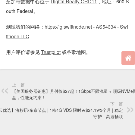
芝加哥数据中心位于
Digital Realty ORD11
，地址：600 S
outh Federal。
测试我们的网络：
https://lg.swiftnode.net
-
AS54334 - Swi
ftnode LLC
用户评价请参见
Trustpilot
或谷歌地图。
上一篇
【美国服务器钜惠】月付仅$27起！1Gbps不限流量 + 顶级NVM
盘，性能无约束！
下一篇
优选】洛杉矶/东京节点 | 1核4G VDS 限时🔥$24.19/3个月 | 稳定
守护，高速畅联