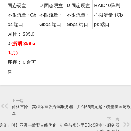
固态硬盘
D 固态硬盘
D 固态硬盘
RAID10阵列
不限流量 1Gb
不限流量 1
不限流量 1
不限流量 1Gb
ps 端口
Gbps 端口
Gbps 端口
ps 端口
月付：
$85.0
0
(折后 $59.5
0/月)
库存：
0 台可
售
上一篇
价格直降：英特尔至强专属服务器，月付65美元起 • 覆盖美国与
区
下一篇
购倒计时】亚洲与欧盟专线优化 · 硅谷与密苏里DDoS防护 · 服务器
首购仅$36起