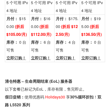
5 个可用 IPv
5 个可用 IPv
5 个可用 IPv
5 个可用 IPv
4 地址
4 地址
4 地址
4 地址
月付：
$15
月付：
$16
月付：
$175.
月付：
$19
0.00
(折后
0.00
(折后
00
(折后 $12
5.00
(折后
$105.00/月)
$112.00/月)
2.50/月)
$136.50/月)
库存：
0 台
库存：
6 台
库存：
4 台
库存：
0 台
可售
可售
可售
可售
立即订购！
立即订购！
立即订购！
立即订购！
清仓特惠 – 生命周期结束 (EoL) 服务器
以下套餐已标记为EoL，库存有限，售完即止。
假日促销：
使用优惠码
Holidays30
享
30%循环折扣
！
双
路 L5520 系列