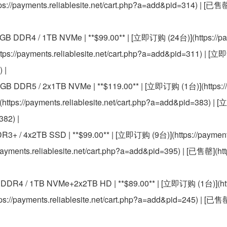
://payments.reliablesite.net/cart.php?a=add&pid=314) | [已售罄]
28GB DDR4 / 1TB NVMe | **$99.00** | [立即订购 (24台)](https://pa
tps://payments.reliablesite.net/cart.php?a=add&pid=311) | [
 |
28GB DDR5 / 2x1TB NVMe | **$119.00** | [立即订购 (1台)](https:/
https://payments.reliablesite.net/cart.php?a=add&pid=383) |
382) |
DR3+ / 4x2TB SSD | **$99.00** | [立即订购 (9台)](https://payments
ayments.reliablesite.net/cart.php?a=add&pid=395) | [已售罄](htt
B DDR4 / 1TB NVMe+2x2TB HD | **$89.00** | [立即订购 (1台)](ht
ps://payments.reliablesite.net/cart.php?a=add&pid=245) | [已售罄]