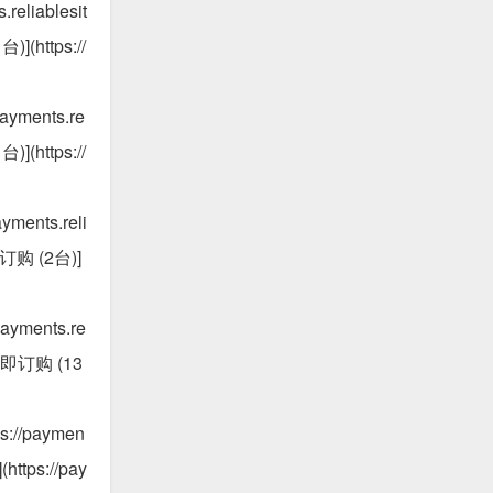
reliablesit
)](https://
payments.re
)](https://
yments.reli
立即订购 (2台)]
payments.re
 [立即订购 (13
s://paymen
https://pay