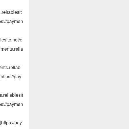
reliablesit
ps://paymen
esite.net/c
ments.relia
ts.reliabl
ttps://pay
reliablesit
ps://paymen
ttps://pay