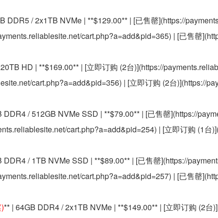
GB DDR5 / 2x1TB NVMe | **$129.00** | [已售罄](https://payments.
yments.reliablesite.net/cart.php?a=add&pid=365) | [已售罄](htt
20TB HD | **$169.00** | [立即订购 (2台)](https://payments.reliabl
lesite.net/cart.php?a=add&pid=356) | [立即订购 (2台)](https://pay
B DDR4 / 512GB NVMe SSD | **$79.00** | [已售罄](https://paymen
nts.reliablesite.net/cart.php?a=add&pid=254) | [立即订购 (1台)](h
B DDR4 / 1TB NVMe SSD | **$89.00** | [已售罄](https://payments.
yments.reliablesite.net/cart.php?a=add&pid=257) | [已售罄](htt
)
** | 64GB DDR4 / 2x1TB NVMe | **$149.00** | [立即订购 (2台)](h