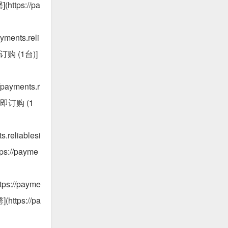
(https://pa
yments.reli
立即订购 (1台)]
/payments.r
 [立即订购 (1
.reliablesi
ps://payme
tps://payme
(https://pa