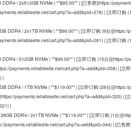
B DDR4 / 2x512GB NVMe | **$85.00** | [已售罄](https://payments.
yments.reliablesite.net/cart.php?a=add&pid=278) | [立即订购 (1台
28GB DDR4 / 2x1TB NVMe | **$99.00** | [立即订购 (9台)](https://
payments.reliablesite.net/cart.php?a=add&pid=281) | [立即订购 (1台
GB DDR4 / 512GB NVMe | **$99.00** | [立即订购 (15台)](https://pa
tps://payments.reliablesite.net/cart.php?a=add&pid=338) | [
 |
28GB DDR4 / 1TB NVMe | **$119.00** | [立即订购 (28台)](https://
https://payments.reliablesite.net/cart.php?a=add&pid=320) |
321) |
| 128GB DDR4 / 2x1TB NVMe | **$119.00** | [立即订购 (1台)](http
s://payments.reliablesite.net/cart.php?a=add&pid=344) | [已售罄](