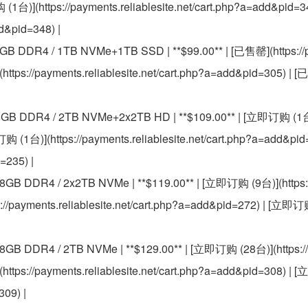
(1台)](https://payments.reliablesite.net/cart.php?a=add&pid=
d&pid=348) |
64GB DDR4 / 1TB NVMe+1TB SSD | **$99.00** | [已售罄](https://
ttps://payments.reliablesite.net/cart.php?a=add&pid=305) | [
28GB DDR4 / 2TB NVMe+2x2TB HD | **$109.00** | [立即订购 (1台)]
购 (1台)](https://payments.reliablesite.net/cart.php?a=add&pid
=235) |
128GB DDR4 / 2x2TB NVMe | **$119.00** | [立即订购 (9台)](https:
s://payments.reliablesite.net/cart.php?a=add&pid=272) | [立即订
128GB DDR4 / 2TB NVMe | **$129.00** | [立即订购 (28台)](https:/
https://payments.reliablesite.net/cart.php?a=add&pid=308) |
309) |