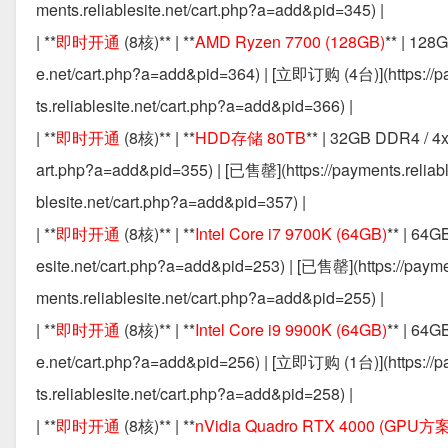
ments.reliablesite.net/cart.php?a=add&pid=345) |
| **
即时开通
(8核)** | **
AMD Ryzen 7700 (128GB)
** | 128
e.net/cart.php?a=add&pid=364) | [立即订购 (4台)](https://pa
ts.reliablesite.net/cart.php?a=add&pid=366) |
| **
即时开通
(8核)** | **
HDD存储 80TB
** | 32GB DDR4 / 4x
art.php?a=add&pid=355) | [已售罄](https://payments.reliab
blesite.net/cart.php?a=add&pid=357) |
| **
即时开通
(8核)** | **
Intel Core i7 9700K (64GB)
** | 64G
esite.net/cart.php?a=add&pid=253) | [已售罄](https://payme
ments.reliablesite.net/cart.php?a=add&pid=255) |
| **
即时开通
(8核)** | **
Intel Core i9 9900K (64GB)
** | 64G
e.net/cart.php?a=add&pid=256) | [立即订购 (1台)](https://pa
ts.reliablesite.net/cart.php?a=add&pid=258) |
| **
即时开通
(8核)** | **
nVidia Quadro RTX 4000 (GPU方案