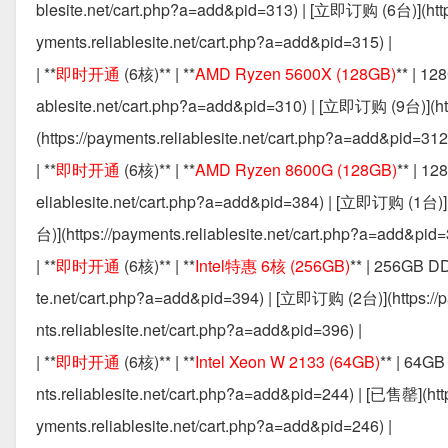
blesite.net/cart.php?a=add&pid=313) | [立即订购 (6台)](https
yments.reliablesite.net/cart.php?a=add&pid=315) |
| **
即时开通
(6核)** | **
AMD Ryzen 5600X (128GB)
** | 1
ablesite.net/cart.php?a=add&pid=310) | [立即订购 (9台)](ht
(https://payments.reliablesite.net/cart.php?a=add&pid=312)
| **
即时开通
(6核)** | **
AMD Ryzen 8600G (128GB)
** | 1
eliablesite.net/cart.php?a=add&pid=384) | [立即订购 (1台)](
台)](https://payments.reliablesite.net/cart.php?a=add&pid=
| **
即时开通
(6核)** | **
Intel特惠 6核 (256GB)
** | 256GB D
te.net/cart.php?a=add&pid=394) | [立即订购 (2台)](https://p
nts.reliablesite.net/cart.php?a=add&pid=396) |
| **
即时开通
(6核)** | **
Intel Xeon W 2133 (64GB)
** | 64G
nts.reliablesite.net/cart.php?a=add&pid=244) | [已售罄](htt
yments.reliablesite.net/cart.php?a=add&pid=246) |