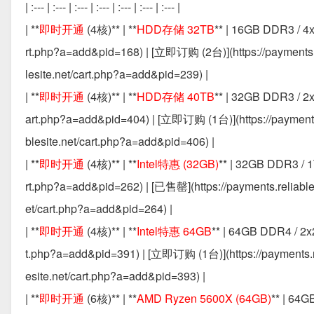
| :--- | :--- | :--- | :--- | :--- | :--- | :--- |
| **
即时开通
(4核)** | **
HDD存储 32TB
** | 16GB DDR3 / 4x
rt.php?a=add&pid=168) | [立即订购 (2台)](https://payments.r
lesite.net/cart.php?a=add&pid=239) |
| **
即时开通
(4核)** | **
HDD存储 40TB
** | 32GB DDR3 / 2x
art.php?a=add&pid=404) | [立即订购 (1台)](https://payments.
blesite.net/cart.php?a=add&pid=406) |
| **
即时开通
(4核)** | **
Intel特惠 (32GB)
** | 32GB DDR3 / 1
rt.php?a=add&pid=262) | [已售罄](https://payments.reliable
et/cart.php?a=add&pid=264) |
| **
即时开通
(4核)** | **
Intel特惠 64GB
** | 64GB DDR4 / 2x
t.php?a=add&pid=391) | [立即订购 (1台)](https://payments.re
esite.net/cart.php?a=add&pid=393) |
| **
即时开通
(6核)** | **
AMD Ryzen 5600X (64GB)
** | 64