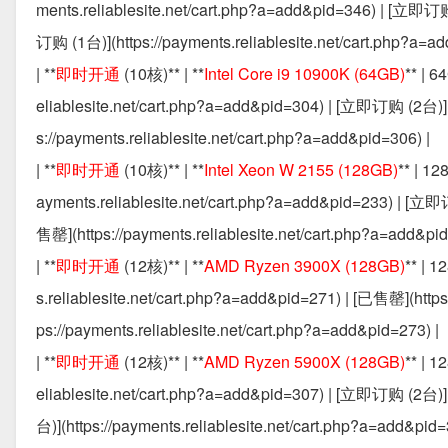
ments.reliablesite.net/cart.php?a=add&pid=346) | [立即订购 
订购 (1台)](https://payments.reliablesite.net/cart.php?a=ad
| **
即时开通
(10核)** | **
Intel Core i9 10900K (64GB)
** | 
eliablesite.net/cart.php?a=add&pid=304) | [立即订购 (2台)](h
s://payments.reliablesite.net/cart.php?a=add&pid=306) |
| **
即时开通
(10核)** | **
Intel Xeon W 2155 (128GB)
** | 1
ayments.reliablesite.net/cart.php?a=add&pid=233) | [立即订
售罄](https://payments.reliablesite.net/cart.php?a=add&pid
| **
即时开通
(12核)** | **
AMD Ryzen 3900X (128GB)
** | 
s.reliablesite.net/cart.php?a=add&pid=271) | [已售罄](http
ps://payments.reliablesite.net/cart.php?a=add&pid=273) |
| **
即时开通
(12核)** | **
AMD Ryzen 5900X (128GB)
** | 
eliablesite.net/cart.php?a=add&pid=307) | [立即订购 (2台)](
台)](https://payments.reliablesite.net/cart.php?a=add&pid=