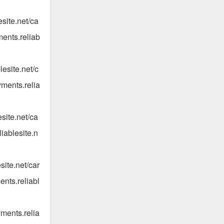
site.net/ca
ents.reliab
esite.net/c
ments.relia
site.net/ca
iablesite.n
ite.net/car
nts.reliabl
ments.relia