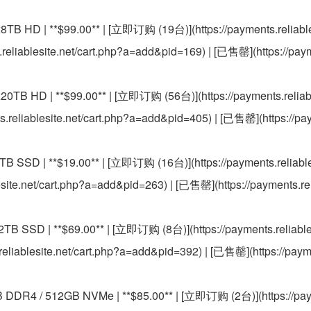
8TB HD | **$99.00** | [立即订购 (19台)](https://payments.reliable
eliablesite.net/cart.php?a=add&pid=169) | [已售罄](https://paym
20TB HD | **$99.00** | [立即订购 (56台)](https://payments.reliabl
reliablesite.net/cart.php?a=add&pid=405) | [已售罄](https://pay
TB SSD | **$19.00** | [立即订购 (16台)](https://payments.reliable
site.net/cart.php?a=add&pid=263) | [已售罄](https://payments.rel
2TB SSD | **$69.00** | [立即订购 (8台)](https://payments.reliables
liablesite.net/cart.php?a=add&pid=392) | [已售罄](https://payme
GB DDR4 / 512GB NVMe | **$85.00** | [立即订购 (2台)](https://pay