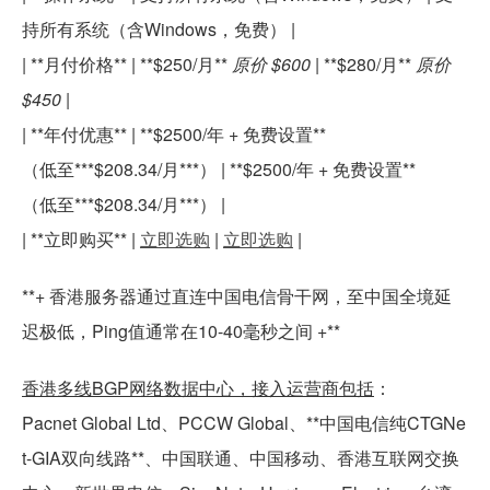
持所有系统（含Windows，免费） |
| **月付价格** | **$250/月**
原价 $600
| **$280/月**
原价
$450
|
| **年付优惠** | **$2500/年 + 免费设置**
（低至***$208.34/月***） | **$2500/年 + 免费设置**
（低至***$208.34/月***） |
| **立即购买** |
立即选购
|
立即选购
|
**+ 香港服务器通过直连中国电信骨干网，至中国全境延
迟极低，Ping值通常在10-40毫秒之间 +**
香港多线BGP网络数据中心，接入运营商包括
：
Pacnet Global Ltd、PCCW Global、**中国电信纯CTGNe
t-GIA双向线路**、中国联通、中国移动、香港互联网交换