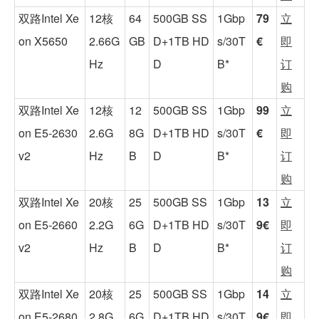
双路Intel Xe
12核
64
500GB SS
1Gbp
79
立
on X5650
2.66G
GB
D+1TB HD
s/30T
€
即
Hz
D
B*
订
购
双路Intel Xe
12核
12
500GB SS
1Gbp
99
立
on E5-2630
2.6G
8G
D+1TB HD
s/30T
€
即
v2
Hz
B
D
B*
订
购
双路Intel Xe
20核
25
500GB SS
1Gbp
13
立
on E5-2660
2.2G
6G
D+1TB HD
s/30T
9€
即
v2
Hz
B
D
B*
订
购
双路Intel Xe
20核
25
500GB SS
1Gbp
14
立
on E5-2680
2.8G
6G
D+1TB HD
s/30T
9€
即