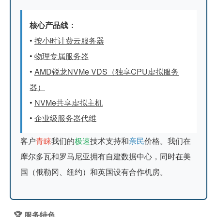
核心产品线：
•
按小时计费
云服务器
•
物理专属服务器
•
AMD锐龙NVMe VDS
（独享CPU虚拟服务
器）
•
NVMe
共享虚拟主机
•
企业级
服务器代维
客户
青睐
我们的
极速
技术支持和
亲民
价格。我们在
摩尔多瓦和罗马尼亚拥有自建数据中心，同时在美
国（俄勒冈、纽约）和英国设有合作机房。
🏆 服务特色