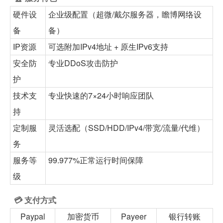
硬件设
企业级配置（超微/戴尔服务器，瞻博网络设
备
备）
IP资源
可选附加IPv4地址 + 原生IPv6支持
安全防
专业DDoS攻击防护
护
技术支
专业快速的7×24小时响应团队
持
定制服
灵活选配（SSD/HDD/IPv4/带宽/流量/代维）
务
服务等
99.977%正常运行时间保障
级
💳 支付方式
Paypal
加密货币
Payeer
银行转账