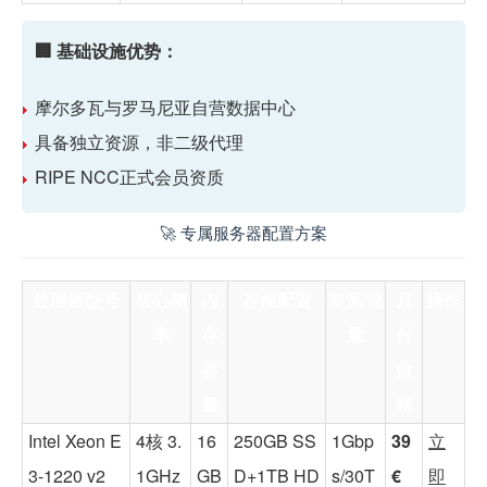
🏢 基础设施优势：
摩尔多瓦与罗马尼亚
自营数据中心
具备
独立资源
，非二级代理
RIPE NCC正式会员资质
🚀 专属服务器配置方案
处理器型号
核心频
内
存储配置
带宽/流
月
操作
率
存
量
付
容
价
量
格
Intel Xeon E
4核 3.
16
250GB SS
1Gbp
39
立
3-1220 v2
1GHz
GB
D+1TB HD
s/30T
€
即