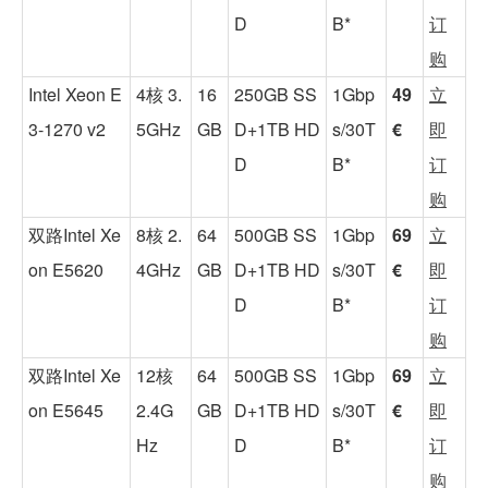
D
B*
订
购
Intel Xeon E
4核 3.
16
250GB SS
1Gbp
49
立
3-1270 v2
5GHz
GB
D+1TB HD
s/30T
€
即
D
B*
订
购
双路Intel Xe
8核 2.
64
500GB SS
1Gbp
69
立
on E5620
4GHz
GB
D+1TB HD
s/30T
€
即
D
B*
订
购
双路Intel Xe
12核
64
500GB SS
1Gbp
69
立
on E5645
2.4G
GB
D+1TB HD
s/30T
€
即
Hz
D
B*
订
购