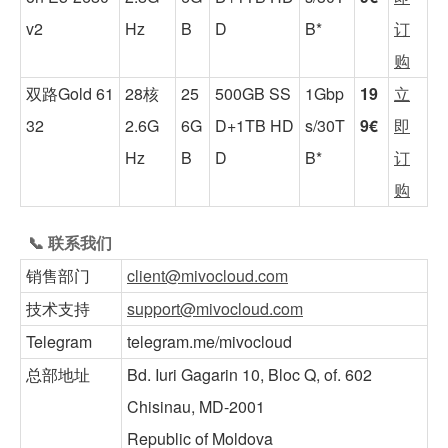
v2
Hz
B
D
B*
订
购
双路Gold 61
28核
25
500GB SS
1Gbp
19
立
32
2.6G
6G
D+1TB HD
s/30T
9€
即
Hz
B
D
B*
订
购
📞 联系我们
销售部门
client@mivocloud.com
技术支持
support@mivocloud.com
Telegram
telegram.me/mivocloud
总部地址
Bd. Iuri Gagarin 10, Bloc Q, of. 602
Chisinau, MD-2001
Republic of Moldova