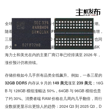
全球存储芯片市场正在经历十年来最猛烈的一轮涨价潮。
随着 AI 基础设施对
NAND Flash 与 DRAM
的需求激增，
三星自 9 月以来已将 NAND 价格上调
60%
，DRAM 也同
步大幅上涨，带动全球供应链全面紧张。包括三星、SK
海力士和美光在内的主要厂商订单已经排满至 2026 年，
涨价预计仍将持续。
存储价格如今几乎所有品类全线飙升。例如，一条三星的
32GB DDR5
内存从 9 月的
149 美元
涨至
239 美元
；16G
B 与 128GB 模组涨幅达 50%，64GB 与 96GB 模组也贵
了约 30%。消费者端 RAM 价格在几周内几乎翻倍，而行
业数据更显示出更惊人的趋势：2024 Q3 到 2025 Q3，D