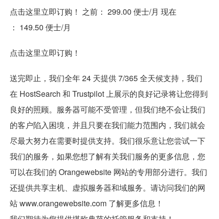
点击这里立即订购！ 之前： 299.00 便士/月 现在
： 149.50 便士/月
点击这里立即订购！
送完即止，我们全年 24 天提供 7/365 全天候支持，我们
在 HostSearch 和 Trustpilot 上展示的良好记录将让您得到
良好的照顾。服务器可能不受管理，但我们绝不会让我们
的客户陷入困境，并且只要在我们能力范围内，我们就会
尽最大努力在需要时提供支持。我们很乐意让您尝试一下
我们的服务，如果您想了解有关我们服务的更多信息，您
可以在我们的 Orangewebsite 网站的专用部分进行。我们
还提供共享主机、虚拟服务器和域服务。请访问我们的网
站 www.orangewebsite.com 了解更多信息！
我们期待为您提供堪称典范的托管服务和支持！