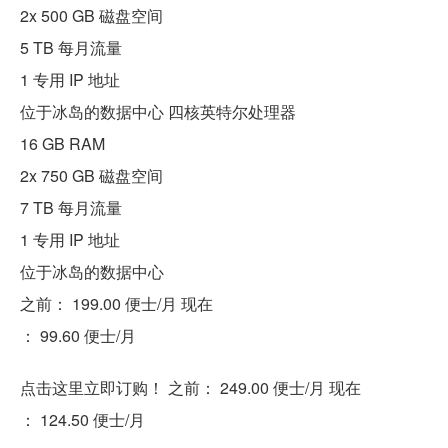
2x 500 GB 磁盘空间
5 TB 每月流量
1 专用 IP 地址
位于冰岛的数据中心 四核英特尔处理器
16 GB RAM
2x 750 GB 磁盘空间
7 TB 每月流量
1 专用 IP 地址
位于冰岛的数据中心
之前： 199.00 便士/月 现在
： 99.60 便士/月
点击这里立即订购！ 之前： 249.00 便士/月 现在
： 124.50 便士/月