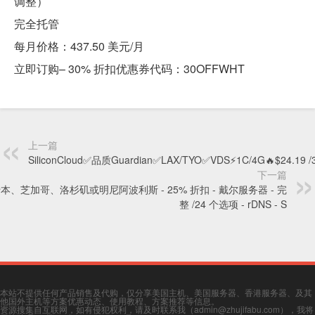
调整）
完全托管
每月价格：437.50 美元/月
立即订购– 30% 折扣优惠券代码：30OFFWHT
上一篇
SiliconCloud✅品质Guardian✅LAX/TYO✅VDS⚡1C/4G🔥$24.19 /
下一篇
本、芝加哥、洛杉矶或明尼阿波利斯 - 25% 折扣 - 戴尔服务器 - 完
整 /24 个选项 - rDNS - S
本站不提供任何产品销售及代购，仅分享美国主机、美国服务器、香港服务器、及其
他国外主机等方案优惠动态、使用教程、方案推荐等信息。
资源搜集自互联网，如有侵犯权利，请及时联系我（admin@zhujifabu.com），我将