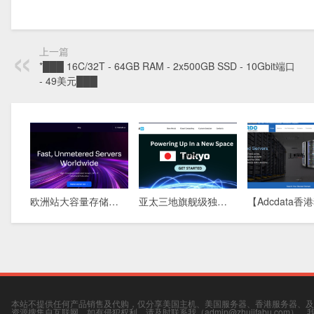
上一篇
*███ 16C/32T - 64GB RAM - 2x500GB SSD - 10Gbit端口
- 49美元███
欧洲站大容量存储方案：576TB DAS物理机，5盘柜满配，稀缺库存清盘中
亚太三地旗舰级独立服务器：新加坡 · 香港 · 东京，全球极速互联，为您的业务保驾护航
本站不提供任何产品销售及代购，仅分享美国主机、美国服务器、香港服务器、及
资源搜集自互联网，如有侵犯权利，请及时联系我（admin@zhujifabu.com）