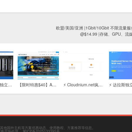
欧盟/美国/亚洲 |1Gbit/10Gbit 不限流量
@$14.99 |存储、GPU、流
【Adcdata香港独立服务器】高性能主机租用：免备案/低延迟/CN2优化线路，企业建站首选
【限时特惠$40】ARP Thunder™独立服务器：4G内存/80G SSD+200G SATA/5T流量，高性价比稳定之选
⚡ Cloudnium.net疯狂特惠：双路E5-2620 + 128GB内存独立服务器，月付$59起，性能怪兽！
其他国外主机等方案优惠动态、使用教程、方案推荐等信息。
，我将尽快处理。
冀ICP备2025133395号