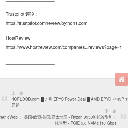
Trustpilot 评论：
https://trustpilot.com/review/python1.com
HostReview
https://www.hostreview.com/companies...reviews?page=1
___________________
上一篇
*IOFLOOD.com █ 7 月 EPYC Power Deal █ AMD EPYC 7443P 
元起
下一篇
chanicWeb ： 美国/欧盟/英国/亚太地区 - Ryzen 9950X 托管型和非
托管型 - PCIE 5.0 NVMe |10 Gbps