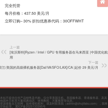
完全托管
每月价格：437.50 美元/月
立即订购– 30% 折扣优惠券代码：30OFFWHT
上一篇
[埃沃斯特]Ryzen / Intel / GPU 专用服务器在马来西亚 |中国优化
用
下一篇
荷兰/美国的高级裸机服务器[Dal/VA/SFO/LAX]/CA |起价 29 美元/月
本站不提供任何产品销售及代购，仅分享美国主机、美国服务器、香港服务器、及其
他国外主机等方案优惠动态、使用教程、方案推荐等信息。
资源搜集自互联网，如有侵犯权利，请及时联系我（admin@zhujifabu.com），我将
尽快处理。
冀ICP备2025133395号