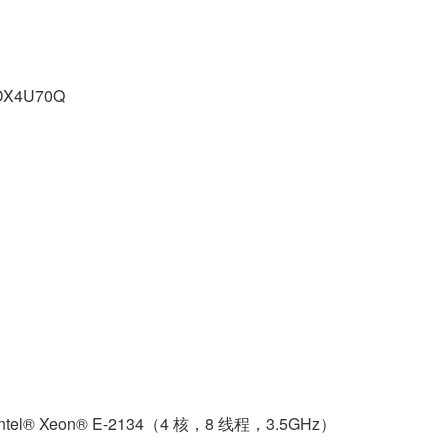
BDX4U70Q
d=222 Intel® Xeon® E-2134（4 核，8 线程，3.5GHz）