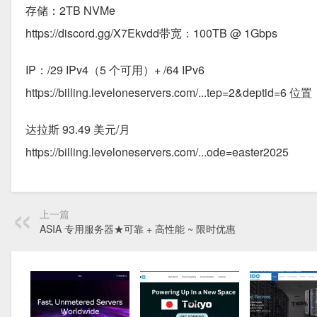
存储：2TB NVMe
https://discord.gg/X7Ekvdd带宽：100TB @ 1Gbps
IP：/29 IPv4（5 个可用）+ /64 IPv6
https://billing.leveloneservers.com/...tep=2&depti
达拉斯 93.49 美元/月
https://billing.leveloneservers.com/...ode=easter2025
上一篇
ASIA 专用服务器★可靠 + 高性能 ~ 限时优惠