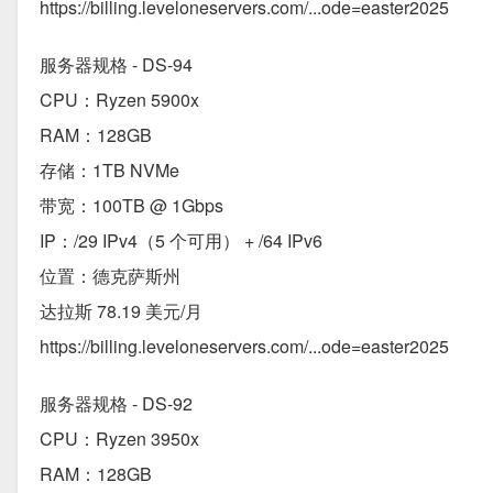
https://billing.leveloneservers.com/...ode=easter2025
服务器规格 - DS-94
CPU：Ryzen 5900x
RAM：128GB
存储：1TB NVMe
带宽：100TB @ 1Gbps
IP：/29 IPv4（5 个可用） + /64 IPv6
位置：德克萨斯州
达拉斯 78.19 美元/月
https://billing.leveloneservers.com/...ode=easter2025
服务器规格 - DS-92
CPU：Ryzen 3950x
RAM：128GB