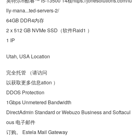
英特尔®酷睿™ i5-13500 14核https://jonesolutions.com/fu
lly-mana...ted-servers-2/
64GB DDR4内存
2 x 512 GB NVMe SSD（软件Raid1 ）
1 IP
Utah, USA Location
完全托管 （请访问
以获取更多信息ation ）
DDOS Protection
1Gbps Unmetered Bandwidth
DirectAdmin Standard or Webuzo Business and Softacul
ous 电子邮件
订购。 Estela Mail Gateway