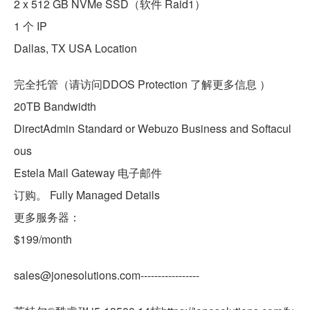
2 x 512 GB NVMe SSD（软件 Raid1）
1 个 IP
Dallas, TX USA Location
完全托管（请访问DDOS Protection 了解更多信息 ）
20TB Bandwidth
DirectAdmin Standard or Webuzo Business and Softacul
ous
Estela Mail Gateway 电子邮件
订购。 Fully Managed Details
更多服务器：
$199/month
sales@jonesolutions.com-----------------