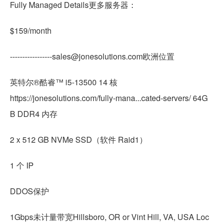
Fully Managed Details更多服务器：
$159/month
-----------------sales@jonesolutions.com欧洲位置
英特尔®酷睿™ i5-13500 14 核
https://jonesolutions.com/fully-mana...cated-servers/ 64G
B DDR4 内存
2 x 512 GB NVMe SSD（软件 Raid1）
1 个 IP
DDOS保护
1Gbps未计量带宽Hillsboro, OR or Vint Hill, VA, USA Loc