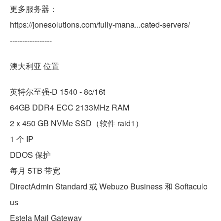
更多服务器：
https://jonesolutions.com/fully-mana...cated-servers/
-----------------
澳大利亚 位置
英特尔至强-D 1540 - 8c/16t
64GB DDR4 ECC 2133MHz RAM
2 x 450 GB NVMe SSD（软件 raid1）
1 个 IP
DDOS 保护
每月 5TB 带宽
DirectAdmin Standard 或 Webuzo Business 和 Softaculo
us
Estela Mail Gateway