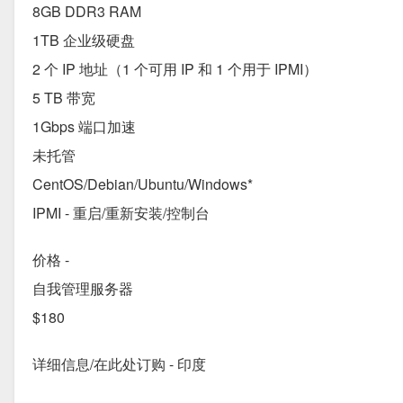
8GB DDR3 RAM
1TB 企业级硬盘
2 个 IP 地址（1 个可用 IP 和 1 个用于 IPMI）
5 TB 带宽
1Gbps 端口加速
未托管
CentOS/Debian/Ubuntu/Windows*
IPMI - 重启/重新安装/控制台
价格 -
自我管理服务器
$180
详细信息/在此处订购 - 印度