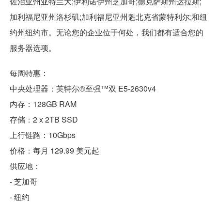
佐治亚州亚特兰大;伊利诺伊州芝加哥;德克萨斯州达拉斯;
加利福尼亚州洛杉矶;加利福尼亚州魁北克省蒙特利尔;和纽
约州纽约市。无论您的企业位于何处，我们都有适合您的
服务器选项。
每周特惠：
中央处理器：英特尔®至强™双 E5-2630v4
内存：128GB RAM
存储：2 x 2TB SSD
上行链路：10Gbps
价格：每月 129.99 美元起
供应地：
- 芝加哥
- 纽约