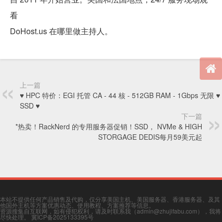
看
DoHost.us 在哪里做主持人。
上一篇
♥ HPC 特价：EGI 托管 CA - 44 核 - 512GB RAM - 1Gbps 无限 ♥
SSD ♥
下一篇
*热卖！RackNerd 的专用服务器促销！SSD， NVMe & HIGH
STORGAGE DEDIS每月59美元起
本站不提供任何产品销售及代购，仅分享美国主机、美国服务器、香港服务器、及其
他国外主机等方案优惠动态、使用教程、方案推荐等信息。
资源搜集自互联网，如有侵犯权利，请及时联系我（admin@zhujifabu.com），我将
尽快处理。
冀ICP备2025133395号