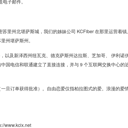
t 发送电子邮件。
业。我们位于密苏里州北堪萨斯城，我们的姊妹公司 KCFiber 在那里运营
苏里州堪萨斯州。
ut 的本地连接，以及新泽西州纽瓦克、德克萨斯州达拉斯、芝加哥、 伊利
国电信和联通建立了直接连接，并与 9 个互联网交换中心的近 5
是......即时（一旦订单获得批准）。自由恋爱仅指柏拉图式的爱。浪漫的
//www.kcix.net