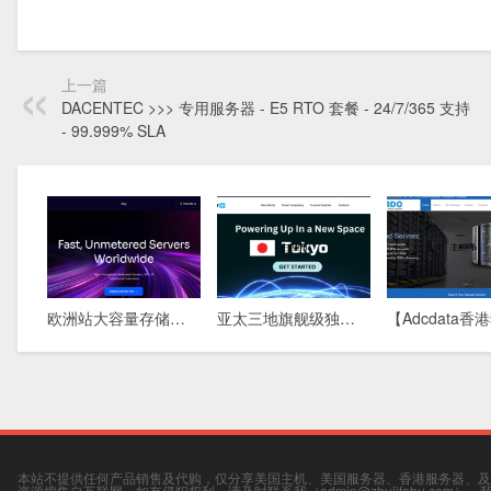
上一篇
DACENTEC >>> 专用服务器 - E5 RTO 套餐 - 24/7/365 支持
- 99.999% SLA
欧洲站大容量存储方案：576TB DAS物理机，5盘柜满配，稀缺库存清盘中
亚太三地旗舰级独立服务器：新加坡 · 香港 · 东京，全球极速互联，为您的业务保驾护航
本站不提供任何产品销售及代购，仅分享美国主机、美国服务器、香港服务器、及
资源搜集自互联网，如有侵犯权利，请及时联系我（admin@zhujifabu.com）