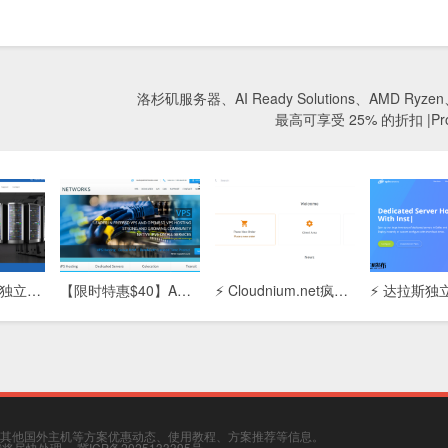
洛杉矶服务器、AI Ready Solutions、AMD Ryze
最高可享受 25% 的折扣 |Prol
【Adcdata香港独立服务器】高性能主机租用：免备案/低延迟/CN2优化线路，企业建站首选
【限时特惠$40】ARP Thunder™独立服务器：4G内存/80G SSD+200G SATA/5T流量，高性价比稳定之选
⚡ Cloudnium.net疯狂特惠：双路E5-2620 + 128GB内存独立服务器，月付$59起，性能怪兽！
其他国外主机等方案优惠动态、使用教程、方案推荐等信息。
，我将尽快处理。
冀ICP备2025133395号