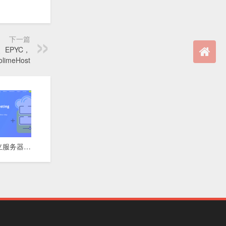
下一篇
n、EPYC，
imeHost
⚡ 达拉斯独立服务器 | 10Gbps超高带宽 | 快速交付 | 月付$74起