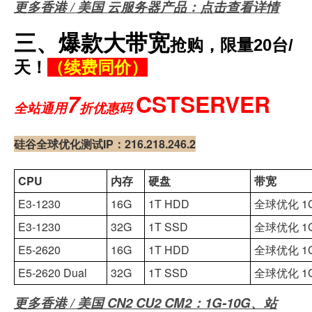
更多香港 / 美国 云服务器产品：点击查看详情
三、爆款大带宽
抢购，限量20台/
天！
（续费同价）
7
CSTSERVER
全站通用
折优惠码
硅谷全球优化测试IP：216.218.246.2
CPU
内存
硬盘
带宽
E3-1230
16G
1T HDD
全球优化 1G /
E3-1230
32G
1T SSD
全球优化 1G /
E5-2620
16G
1T HDD
全球优化 1G /
E5-2620 Dual
32G
1T SSD
全球优化 1G /
更多香港 / 美国 CN2 CU2 CM2：1G-10G、站