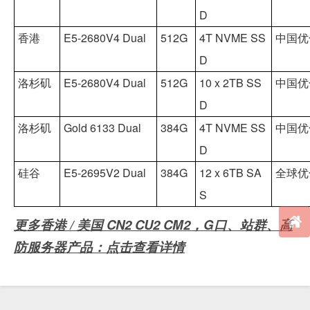
D
香港
E5-2680V4 Dual
512G
4T NVME SS
中国优化精
D
洛杉矶
E5-2680V4 Dual
512G
10 x 2TB SS
中国优化 
D
洛杉矶
Gold 6133 Dual
384G
4T NVME SS
中国优化 
D
硅谷
E5-2695V2 Dual
384G
12 x 6TB SA
全球优化 
S
更多香港 / 美国 CN2 CU2 CM2，G口、站群、高
防服务器产品：点击查看详情