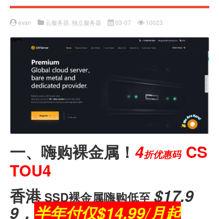
evan
云服务器
,
独立服务器
03-07
10023
一、嗨购裸金属！
4
CS
折优惠码
TOU4
香港
$17.9
SSD裸金属嗨购低至
9，
半年付仅$14.99/月起