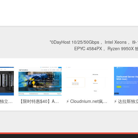
*0DayHost 10/25/50Gbps， Intel Xeons， i
EPYC 4584PX， Ryzen 9950
【Adcdata香港独立服务器】高性能主机租用：免备案/低延迟/CN2优化线路，企业建站首选
【限时特惠$40】ARP Thunder™独立服务器：4G内存/80G SSD+200G SATA/5T流量，高性价比稳定之选
⚡ Cloudnium.net疯狂特惠：双路E5-2620 + 128GB内存独立服务器，月付$59起，性能怪兽！