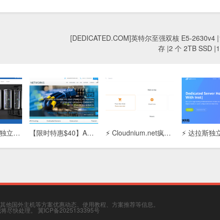
[DEDICATED.COM]英特尔至强双核 E5-2630v4 |
存 |2 个 2TB SSD |
【Adcdata香港独立服务器】高性能主机租用：免备案/低延迟/CN2优化线路，企业建站首选
【限时特惠$40】ARP Thunder™独立服务器：4G内存/80G SSD+200G SATA/5T流量，高性价比稳定之选
⚡ Cloudnium.net疯狂特惠：双路E5-2620 + 128GB内存独立服务器，月付$59起，性能怪兽！
其他国外主机等方案优惠动态、使用教程、方案推荐等信息。
，我将尽快处理。
冀ICP备2025133395号