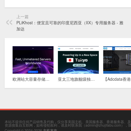
上一篇
PLiKhost：便宜且可靠的印度尼西亚（IIX）专用服务器 - 雅
加达
欧洲站大容量存储方案：576TB DAS物理机，5盘柜满配，稀缺库存清盘中
亚太三地旗舰级独立服务器：新加坡 · 香港 · 东京，全球极速互联，为您的业务保驾护航
本站不提供任何产品销售及代购，仅分享美国主机、美国服务器、香港服务器、及
资源搜集自互联网，如有侵犯权利，请及时联系我（admin@zhujifabu.com）
Copyright © 2024-2026
主机发布
.