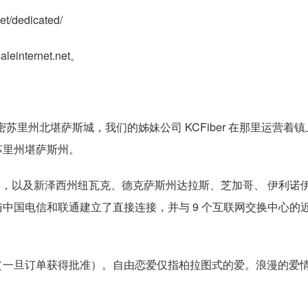
/dedicated/
ternet.net。
业。我们位于密苏里州北堪萨斯城，我们的姊妹公司 KCFiber 在那里运营
苏里州堪萨斯州。
ut 的本地连接，以及新泽西州纽瓦克、德克萨斯州达拉斯、芝加哥、 伊利
国电信和联通建立了直接连接，并与 9 个互联网交换中心的近 5
是......即时（一旦订单获得批准）。自由恋爱仅指柏拉图式的爱。浪漫的