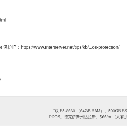
tml
Net 保护IP：https://www.interserver.net/tips/kb/...os-protection/
/
*双 E5-2660 （64GB RAM）、500GB S
DDOS。德克萨斯州达拉斯。$66/m （只有