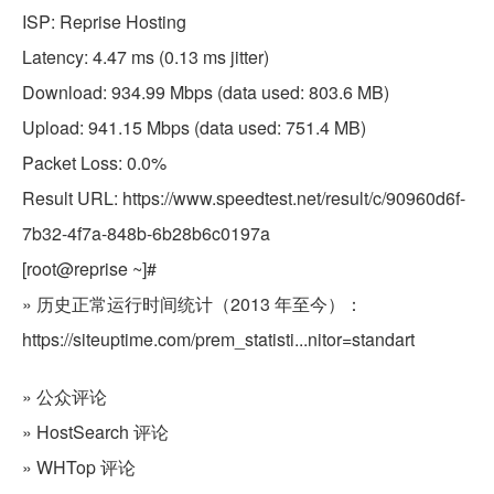
ISP: Reprise Hosting
Latency: 4.47 ms (0.13 ms jitter)
Download: 934.99 Mbps (data used: 803.6 MB)
Upload: 941.15 Mbps (data used: 751.4 MB)
Packet Loss: 0.0%
Result URL: https://www.speedtest.net/result/c/90960d6f-
7b32-4f7a-848b-6b28b6c0197a
[root@reprise ~]#
» 历史正常运行时间统计（2013 年至今）：
https://siteuptime.com/prem_statisti...nitor=standart
» 公众评论
» HostSearch 评论
» WHTop 评论