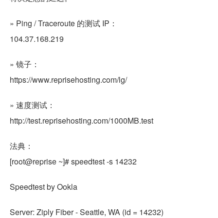
» Ping / Traceroute 的测试 IP：
104.37.168.219
» 镜子：
https://www.reprisehosting.com/lg/
» 速度测试：
http://test.reprisehosting.com/1000MB.test
法典：
[root@reprise ~]# speedtest -s 14232
Speedtest by Ookla
Server: Ziply Fiber - Seattle, WA (id = 14232)