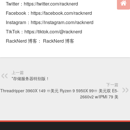
Twitter：https://twitter.com/racknerd
Facebook：https://facebook.com/racknerd
Instagram：https://instagram.com/racknerd
TikTok：https://tiktok.com/@racknerd
RackNerd 博客： RackNerd 博客
上一篇
*存储服务器特别版！
下一篇
Threadripper 3960X 149 ♾️美元 Ryzen 9 5950X 99♾️ 美元双 E5-
2660v2 w/IPMI 79 美