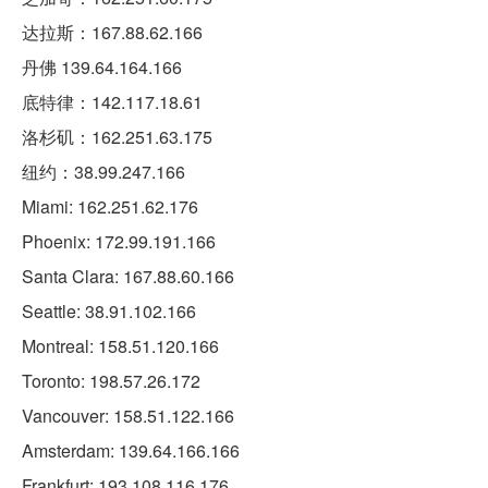
达拉斯：167.88.62.166
丹佛 139.64.164.166
底特律：142.117.18.61
洛杉矶：162.251.63.175
纽约：38.99.247.166
Miami: 162.251.62.176
Phoenix: 172.99.191.166
Santa Clara: 167.88.60.166
Seattle: 38.91.102.166
Montreal: 158.51.120.166
Toronto: 198.57.26.172
Vancouver: 158.51.122.166
Amsterdam: 139.64.166.166
Frankfurt: 193.108.116.176