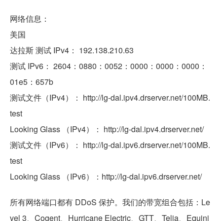
网络信息：
美国
达拉斯 测试 IPv4： 192.138.210.63
测试 IPv6： 2604：0880：0052：0000：0000：0000：
01e5：657b
测试文件（IPv4）： http://lg-dal.ipv4.drserver.net/100MB.
test
Looking Glass （IPv4）： http://lg-dal.ipv4.drserver.net/
测试文件（IPv6）： http://lg-dal.ipv6.drserver.net/100MB.
test
Looking Glass （IPv6）：http://lg-dal.ipv6.drserver.net/
所有网络端口都有 DDoS 保护。我们的带宽组合包括：Le
vel 3、Cogent、Hurricane Electric、GTT、Telia、Equini