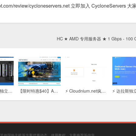
ot.com/review/cycloneservers.net 立即加入 CycloneServers
HC ★ AMD 专用服务器 ★ 1 Gbps - 100 
【Adcdata香港独立服务器】高性能主机租用：免备案/低延迟/CN2优化线路，企业建站首选
【限时特惠$40】ARP Thunder™独立服务器：4G内存/80G SSD+200G SATA/5T流量，高性价比稳定之选
⚡ Cloudnium.net疯狂特惠：双路E5-2620 + 128GB内存独立服务器，月付$59起，性能怪兽！
其他国外主机等方案优惠动态、使用教程、方案推荐等信息。