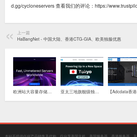
d.gg/cycloneservers 查看我们的评论：https://www.trustpil
上一篇
HaBangNet - 中国大陆、香港CTG-GIA、欧美独服优惠
欧洲站大容量存储方案：576TB DAS物理机，5盘柜满配，稀缺库存清盘中
亚太三地旗舰级独立服务器：新加坡 · 香港 · 东京，全球极速互联，为您的业务保驾护航
本站不提供任何产品销售及代购，仅分享美国主机、美国服务器、香港服务器、及