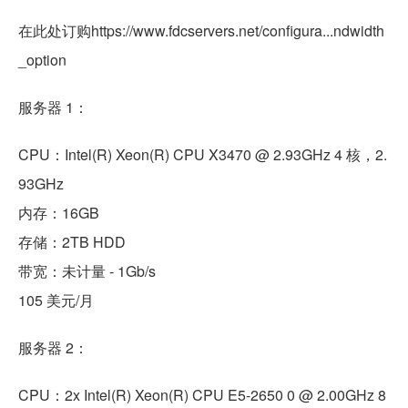
在此处订购https://www.fdcservers.net/configura...ndwidth
_option
服务器 1：
CPU：Intel(R) Xeon(R) CPU X3470 @ 2.93GHz 4 核，2.
93GHz
内存：16GB
存储：2TB HDD
带宽：未计量 - 1Gb/s
105 美元/月
服务器 2：
CPU：2x Intel(R) Xeon(R) CPU E5-2650 0 @ 2.00GHz 8