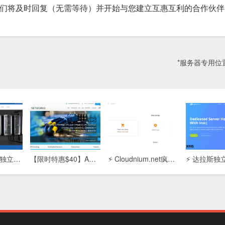
），我们将及时回复（无需等待）并开始与您建立互惠互利的合作伙
*服务器专用位置 
【Adcdata香港独立服务器】高性能主机租用：免备案/低延迟/CN2优化线路，企业建站首选
【限时特惠$40】ARP Thunder™独立服务器：4G内存/80G SSD+200G SATA/5T流量，高性价比稳定之选
⚡ Cloudnium.net疯狂特惠：双路E5-2620 + 128GB内存独立服务器，月付$59起，性能怪兽！