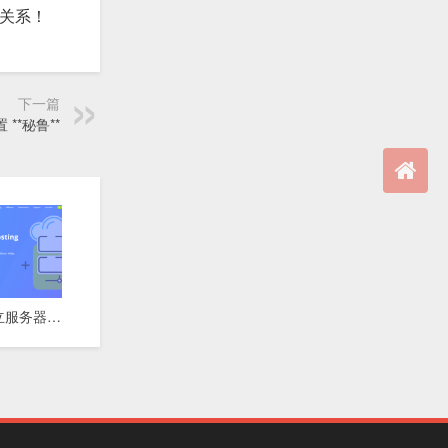
伴关系！
下一篇
**秘鲁**
⚡ 达拉斯独立服务器 | 10Gbps超高带宽 | 快速交付 | 月付$74起