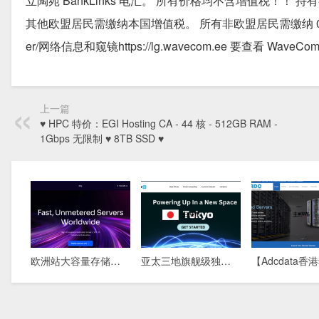
立陶宛 BankLinks 电汇。 所有价格均不含增值税！！
其他欧盟居民需缴纳本国增值税。 所有非欧盟居民需缴纳 0% 的增值税
er/网络信息和窥镜https://lg.wavecom.ee 要查看 Wav
上一篇
♥ HPC 特价：EGI Hosting CA - 44 核 - 512GB RAM -
1Gbps 无限制 ♥ 8TB SSD ♥
欧洲站大容量存储方案：576TB DAS物理机，5盘柜满配，稀缺库存清盘中
亚太三地旗舰级独立服务器：新加坡 · 香港 · 东京，全球极速互联，为您的业务保驾护航