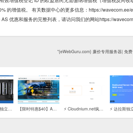
 持有有效增值税登记 ID 的欧盟居民无需缴纳增值税（增值税反向收
。 有关数据中心的更多信息：https://wavecom.ee/en/da
eCom AS 优惠和服务的完整列表，请访问我们的网站https://wavecom.e
*{eWebGuru.com} 廉价专用服务器| 免费
【Adcdata香港独立服务器】高性能主机租用：免备案/低延迟/CN2优化线路，企业建站首选
【限时特惠$40】ARP Thunder™独立服务器：4G内存/80G SSD+200G SATA/5T流量，高性价比稳定之选
⚡ Cloudnium.net疯狂特惠：双路E5-2620 + 128GB内存独立服务器，月付$59起，性能怪兽！