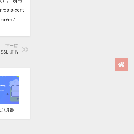
取）。 所有
ta-cent
e/en/
下一篇
 SSL 证书
⚡ 达拉斯独立服务器 | 10Gbps超高带宽 | 快速交付 | 月付$74起