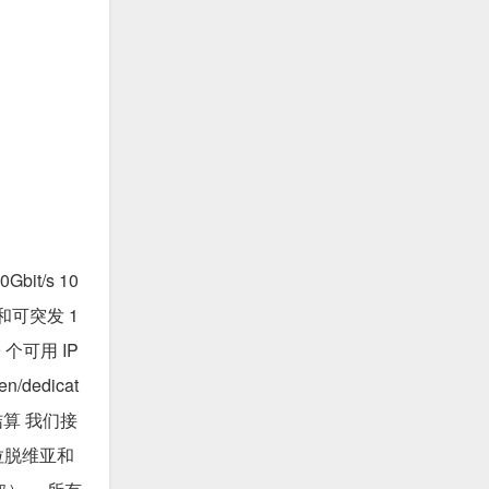
it/s 10
s 和可突发 1
9 个可用 IP
dedicat
结算 我们接
、拉脱维亚和