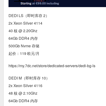
DEDI LS（即时库存 2）
2x Xeon Silver 4114
40 核 @ 2.20Ghz
64Gb DDR4 内存
500Gb Nvme 存储
起价：119 欧元/月
https://my.7dc.net/store/dedicated-servers/dedi-bg-ls
DEDI M（即时库存 10）
2x Xeon Silver 4116
48 核 @ 2.10Ghz
64Gb DDR4 内存