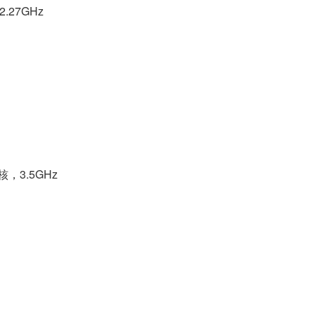
，2.27GHz
8 核，3.5GHz