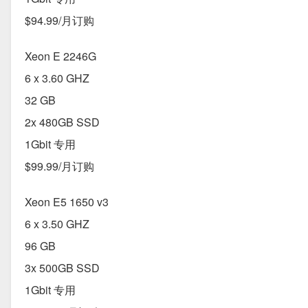
$94.99/月订购
Xeon E 2246G
6 x 3.60 GHZ
32 GB
2x 480GB SSD
1Gbit 专用
$99.99/月订购
Xeon E5 1650 v3
6 x 3.50 GHZ
96 GB
3x 500GB SSD
1Gbit 专用