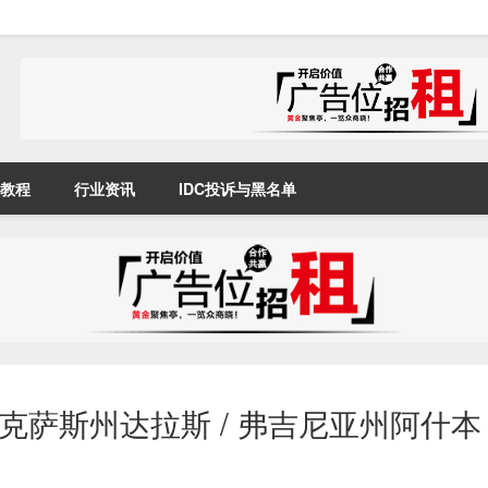
教程
行业资讯
IDC投诉与黑名单
LLC | 德克萨斯州达拉斯 / 弗吉尼亚州阿什本