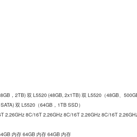
 (48GB，2TB) 双 L5520 (48GB, 2x1TB) 双 L5520（48GB、500
TB SATA) 双 L5520（64GB，1TB SSD）
T 2.26GHz 8C/16T 2.26GHz 8C/16T 2.26GHz 8C/16T 2.26GHz
64GB 内存 64GB 内存 64GB 内存