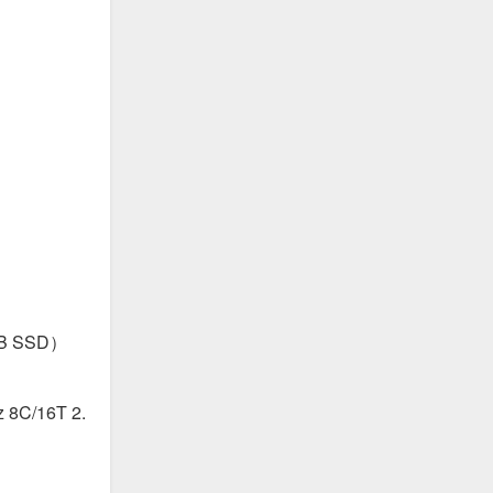
GB SSD）
 8C/16T 2.