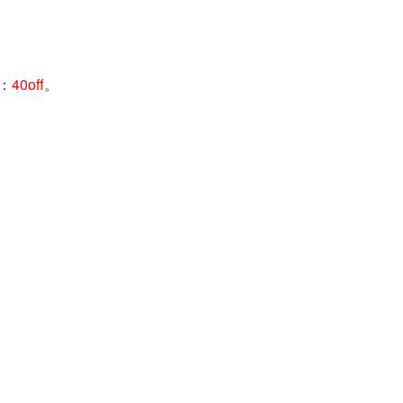
码：
40off
。